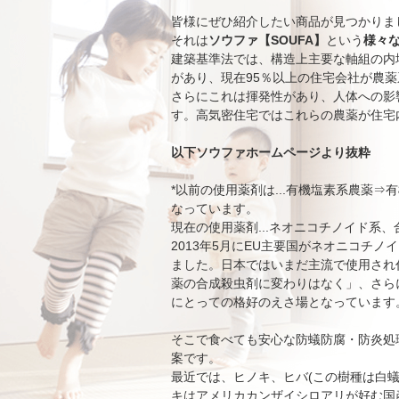
皆様にぜひ紹介したい商品が見つかりま
それは
ソウファ【SOUFA】
という
様々
建築基準法では、構造上主要な軸組の内
があり、現在95％以上の住宅会社が農
さらにこれは揮発性があり、人体への影
す。高気密住宅ではこれらの農薬が住宅
以下ソウファホームページより抜粋
*以前の使用薬剤は...有機塩素系農薬
なっています。
現在の使用薬剤...ネオニコチノイド系
2013年5月にEU主要国がネオニコチノ
ました。日本ではいまだ主流で使用され
薬の合成殺虫剤に変わりはなく」、さら
にとっての格好のえさ場となっています
そこで食べても安心な防蟻防腐・防炎処理
案です。
最近では、ヒノキ、ヒバ(この樹種は白
キはアメリカカンザイシロアリが好む国