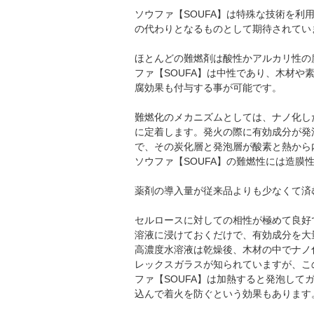
ソウファ【SOUFA】は特殊な技術を
の代わりとなるものとして期待されてい
ほとんどの難燃剤は酸性かアルカリ性の
ファ【SOUFA】は中性であり、木材
腐効果も付与する事が可能です。
難燃化のメカニズムとしては、ナノ化し
に定着します。発火の際に有効成分が発
で、その炭化層と発泡層が酸素と熱から
ソウファ【SOUFA】の難燃性には造膜
薬剤の導入量が従来品よりも少なくて済
セルロースに対しての相性が極めて良好
溶液に浸けておくだけで、有効成分を大
高濃度水溶液は乾燥後、木材の中でナノ
レックスガラスが知られていますが、こ
ファ【SOUFA】は加熱すると発泡し
込んで着火を防ぐという効果もあります