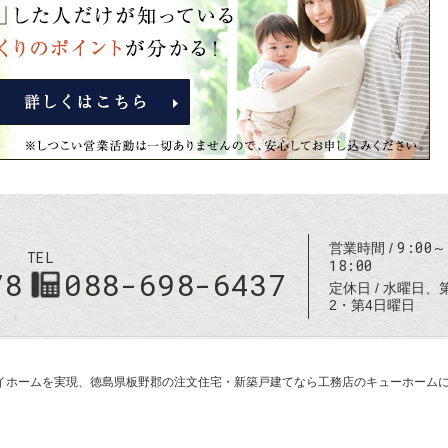
9:00～
営業時間
TEL
18:00
78
088-698-6437
定休日
水曜日、
2・第4日曜日
のマイホームを実現、
徳島県板野郡の注文住宅・新築戸建てなら工務店のキューホーム