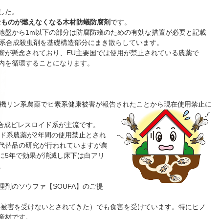
した。
なものが燃えなくなる木材防蟻防腐剤
です。
地盤から1m以下の部分は防腐防蟻のための有効な措置が必要と記載
薬系合成殺虫剤を基礎構造部分にまき散らしています。
響が懸念されており、EU主要国では使用が禁止されている農薬で
内を循環することになります。
⇒有機リン系農薬でヒ素系健康被害が報告されたことから現在使用禁止に
、合成ピレスロイド系が主流です。
イド系農薬が2年間の使用禁止とされ
代替品の研究が行われていますが農
に5年で効果が消滅し床下は白アリ
。
剤のソウファ【SOUFA】のご提
蟻被害を受けないとされてきた）でも食害を受けています。特にヒノ
産材です。