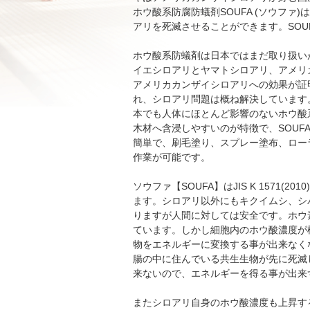
ホウ酸系防腐防蟻剤SOUFA (ソウフ
アリを死滅させることができます。SO
ホウ酸系防蟻剤は日本ではまだ取り扱い
イエシロアリとヤマトシロアリ、アメリ
アメリカカンザイシロアリへの効果が証
れ、シロアリ問題は概ね解決しています
本でも人体にほとんど影響のないホウ酸
木材へ含浸しやすいのが特徴で、SOU
簡単で、刷毛塗り、スプレー塗布、ロー
作業が可能です。
ソウファ【SOUFA】はJIS K 157
ます。シロアリ以外にもキクイムシ、シ
りますが人間に対しては安全です。ホウ
ています。しかし細胞内のホウ酸濃度が
物をエネルギーに変換する事が出来なく
腸の中に住んでいる共生生物が先に死滅
来ないので、エネルギーを得る事が出来
またシロアリ自身のホウ酸濃度も上昇す