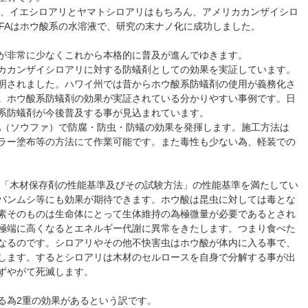
ァ)は、イエシロアリとヤマトシロアリはもちろん、アメリカカンザイシロ
UFAはホウ酸系の水溶液で、研究の末ナノ化に成功しました。
が非常に少なくこれから本格的に普及が進んでゆきます。
カカンザイシロアリに対する防蟻剤としての効果を実証しています。
明されました。ハワイ州では昔からホウ酸系防蟻剤の使用が義務化さ
。ホウ酸系防蟻剤の効果が実証されている分かりやすい事例です。日
系防蟻剤が今後普及する事が見込まれています。
FA（ソウファ）で防腐・防虫・防蟻の効果を発揮します。施工方法は
ラー塗布等の方法にて作業可能です。また毒性も少ない為、軽装での
1(2010)「木材保存剤の性能基準及びその試験方法」の性能基準を満たしてい
バンムシ等にも効果が期待できます。ホウ酸は昆虫に対しては毒とな
素そのものは生命体にとって生体維持の為極微量が必要であるとされ
極端に高くなるとエネルギー代謝に異常をきたします。つまり食べた
なるのです。シロアリやその他不快害虫はホウ酸が体内に入る事で、
します。するとシロアリは木材のセルロースを自身で分解する事が出
ずやがて死滅します。
る為2重の効果があるという訳です。