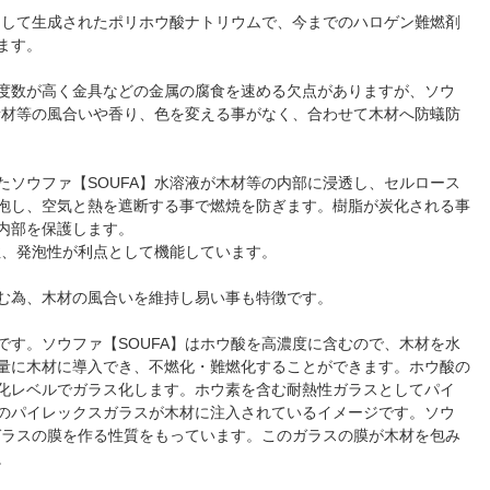
利用して生成されたポリホウ酸ナトリウムで、今までのハロゲン難燃剤
ます。
度数が高く金具などの金属の腐食を速める欠点がありますが、ソウ
や素材等の風合いや香り、色を変える事がなく、合わせて木材へ防蟻防
たソウファ【SOUFA】水溶液が木材等の内部に浸透し、セルロース
泡し、空気と熱を遮断する事で燃焼を防ぎます。樹脂が炭化される事
内部を保護します。
性、発泡性が利点として機能しています。
む為、木材の風合いを維持し易い事も特徴です。
です。ソウファ【SOUFA】はホウ酸を高濃度に含むので、木材を水
量に木材に導入でき、不燃化・難燃化することができます。ホウ酸の
化レベルでガラス化します。ホウ素を含む耐熱性ガラスとしてパイ
のパイレックスガラスが木材に注入されているイメージです。ソウ
てガラスの膜を作る性質をもっています。このガラスの膜が木材を包み
。