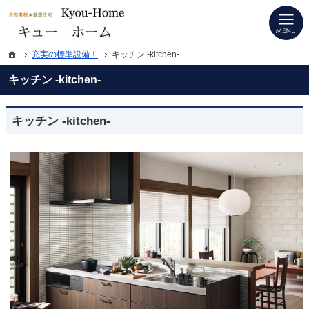
プロの目線からご提案。徳島県板野郡の注文住宅・新築戸建てを手がける工務店な
徳島県板野郡の新築・注文住宅・新築戸建てを手がける工務店ならキューホーム
ホーム
充実の標準設備！
キッチン -kitchen-
キッチン -kitchen-
キッチン -kitchen-