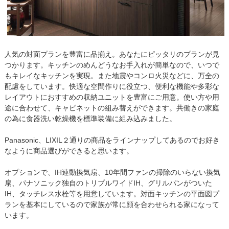
人気の対面プランを豊富に品揃え。あなたにピッタリのプランが見
つかります。キッチンのめんどうなお手入れが簡単なので、いつで
もキレイなキッチンを実現。また地震やコンロ火災などに、万全の
配慮をしています。快適な空間作りに役立つ、便利な機能や多彩な
レイアウトにおすすめの収納ユニットを豊富にご用意。使い方や用
途に合わせて、キャビネットの組み替えができます。共働きの家庭
の為に食器洗い乾燥機を標準装備に組み込みました。
Panasonic、LIXIL２通りの商品をラインナップしてあるのでお好き
なように商品選びができると思います。
オプションで、IH連動換気扇、10年間ファンの掃除のいらない換気
扇、パナソニック独自のトリプルワイドIH、グリルパンがついた
IH、タッチレス水栓等を用意しています。対面キッチンの平面図プ
ランを基本にしているので家族が常に顔を合わせられる家になって
います。