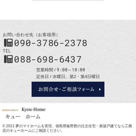
お問い合わせ先（お客様用）
090-3786-2378
TEL
088-698-6437
9:00～18:00
営業時間
定休日
水曜日、第2・第4日曜日
お問合せ・
© 2021 夢のマイホームを実現、
徳島県板野郡の注文住宅・新築戸建てなら工務
店のキューホーム
にご相談ください。