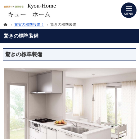
プロの目線からご提案。徳島県板野郡の注文住宅・新築戸建てを手がける工務店な
徳島県板野郡の新築・注文住宅・新築戸建てを手がける工務店ならキューホーム
ホーム
充実の標準設備！
驚きの標準装備
驚きの標準装備
驚きの標準装備