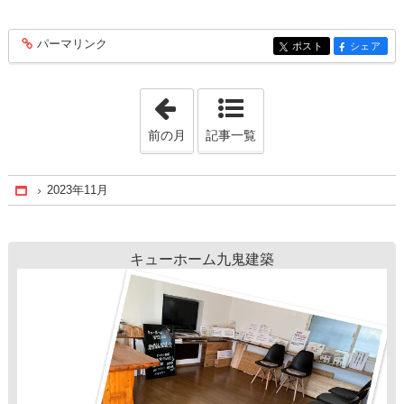
パーマリンク
entry281
ポスト
シェア
entry281
entry281
「2023年10月」
前の月
記事一覧
2023年11月
Home
キューホーム九鬼建築