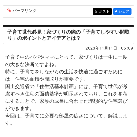
パーマリンク
entry284
ポスト
シェア
entry284
entry284
子育て世代必見！家づくりの際の「子育てしやすい間取
り」のポイントとアイデアとは？
2023年11月11日｜06:00
子育て中のパパやママにとって、家づくりは一生に一度
の大きな決断ですよね。
特に、子育てをしながらの生活を快適に過ごすために
は、住宅の面積や間取りが重要です。
国土交通省の「住生活基本計画」には、子育て世代が考
慮すべき住宅の面積基準が明示されており、これを参考
にすることで、家族の成長に合わせた理想的な住宅選び
ができます。
今回は、子育てに必要な部屋の広さについて、解説しま
す。