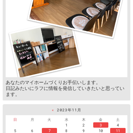
あなたのマイホームづくりお手伝いします。
日記みたいにラフに情報を発信していきたいと思ってい
ます。
«
2023年11月
日
月
火
水
木
金
土
1
2
3
4
5
6
7
8
9
10
11