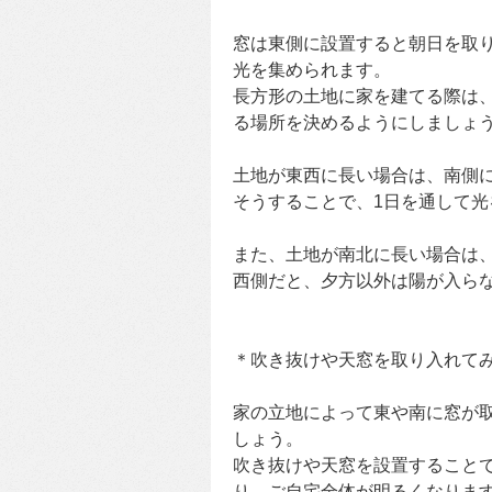
窓は東側に設置すると朝日を取
光を集められます。
長方形の土地に家を建てる際は
る場所を決めるようにしましょ
土地が東西に長い場合は、南側
そうすることで、1日を通して
また、土地が南北に長い場合は
西側だと、夕方以外は陽が入ら
＊吹き抜けや天窓を取り入れて
家の立地によって東や南に窓が
しょう。
吹き抜けや天窓を設置すること
り、ご自宅全体が明るくなりま