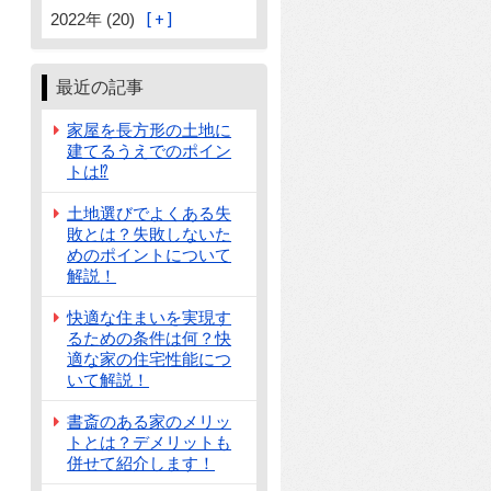
2022年 (20)
最近の記事
家屋を長方形の土地に
建てるうえでのポイン
トは⁉
土地選びでよくある失
敗とは？失敗しないた
めのポイントについて
解説！
快適な住まいを実現す
るための条件は何？快
適な家の住宅性能につ
いて解説！
書斎のある家のメリッ
トとは？デメリットも
併せて紹介します！