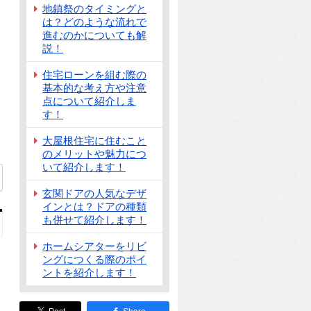
地鎮祭のタイミングと
は？どのような流れで
進むのかについても解
説！
住宅ローンを組む際の
基本的な考え方や注意
点について紹介しま
す！
大屋根住宅に住むこと
のメリットや魅力につ
いて紹介します！
玄関ドアの人気なデザ
インとは？ドアの種類
も併せて紹介します！
ホームシアターをリビ
ングにつくる際のポイ
ントを紹介します！