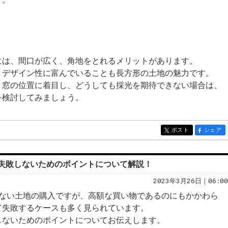
には、間口が広く、角地をとれるメリットがあります。
、デザイン性に富んでいることも長方形の土地の魅力です。
、窓の位置に着目し、どうしても採光を期待できない場合は、
を検討してみましょう。
ポスト
シェア
entry224
entry224
失敗しないためのポイントについて解説！
2023年3月26日｜06:00
らない土地の購入ですが、高額な買い物であるのにもかかわら
て失敗するケースも多く見られています。
しないためのポイントについてお伝えします。