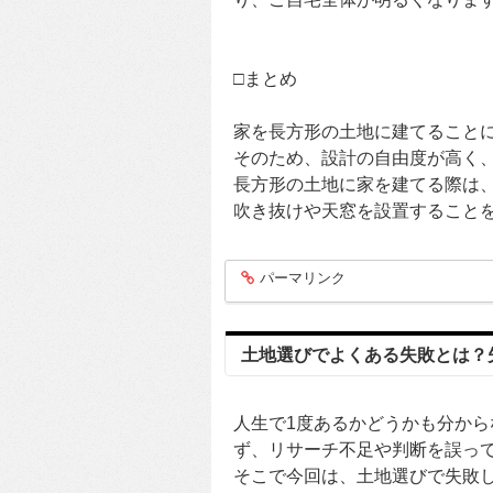
□まとめ
家を長方形の土地に建てること
そのため、設計の自由度が高く
長方形の土地に家を建てる際は
吹き抜けや天窓を設置すること
パーマリンク
entry224
土地選びでよくある失敗とは？
人生で1度あるかどうかも分か
ず、リサーチ不足や判断を誤っ
そこで今回は、土地選びで失敗