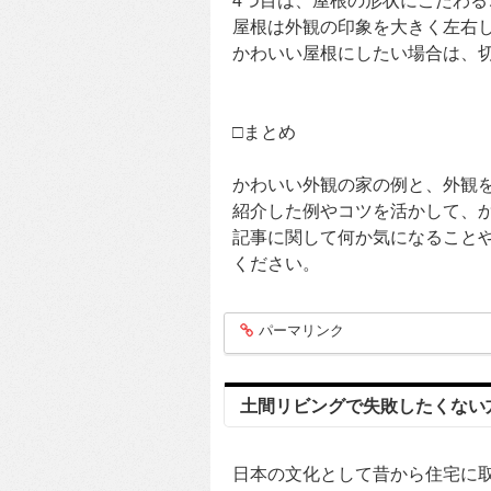
4つ目は、屋根の形状にこだわる
屋根は外観の印象を大きく左右
かわいい屋根にしたい場合は、
□まとめ
かわいい外観の家の例と、外観
紹介した例やコツを活かして、
記事に関して何か気になること
ください。
パーマリンク
entry198
土間リビングで失敗したくない
日本の文化として昔から住宅に