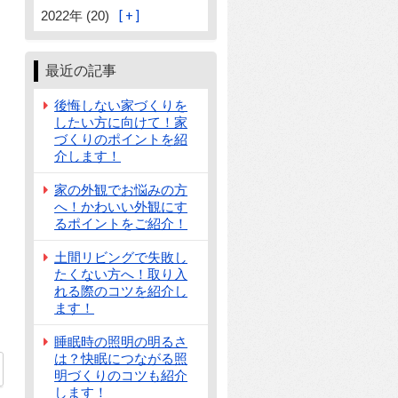
2022年 (20)
最近の記事
後悔しない家づくりを
したい方に向けて！家
づくりのポイントを紹
介します！
家の外観でお悩みの方
へ！かわいい外観にす
るポイントをご紹介！
土間リビングで失敗し
たくない方へ！取り入
れる際のコツを紹介し
ます！
睡眠時の照明の明るさ
は？快眠につながる照
明づくりのコツも紹介
します！