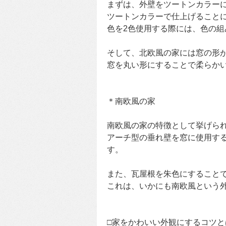
まずは、外壁をツートンカラー
ツートンカラーで仕上げること
色を2色使用する際には、色の
そして、北欧風の家には窓の形
窓を丸い形にすることで柔らか
＊南欧風の家
南欧風の家の特徴として挙げら
アーチ型の垂れ壁を窓に使用す
す。
また、瓦屋根を朱色にすること
これは、いかにも南欧風という
□家をかわいい外観にするコツと