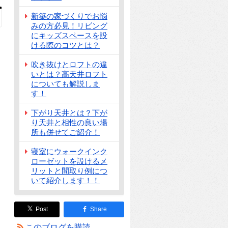
新築の家づくりでお悩
みの方必見！リビング
にキッズスペースを設
ける際のコツとは？
吹き抜けとロフトの違
いとは？高天井ロフト
についても解説しま
す！
下がり天井とは？下が
り天井と相性の良い場
所も併せてご紹介！
寝室にウォークインク
ローゼットを設けるメ
リットと間取り例につ
いて紹介します！！
Post
Share
このブログを購読