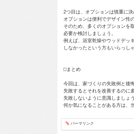
2つ目は、オプションは慎重に決
オプションは便利でデザイン性
そのため、多くのオプションを
必要か検討しましょう。
例えば、浴室乾燥やウッドデッ
しなかったという方もいらっし
□まとめ
今回は、家づくりの失敗例と後
失敗するとそれを改善するのに
失敗しないように意識しましょ
何か気になることがある方は、
パーマリンク
entry199