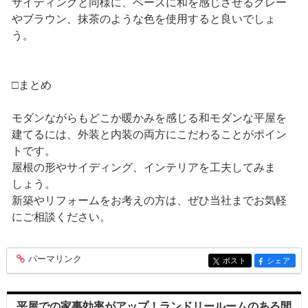
サイディングと同様に、ベースに和を感じさせるグレー
やブラウン、抹茶のような色を使用すると良いでしょ
う。
□まとめ
モダンながらもどこか暖かみを感じる和モダンな平屋を
建てるには、外装と内装の両方にこだわることがポイン
トです。
屋根の形やサイディング、インテリアを工夫してみま
しょう。
新築やリフォームをお考えの方は、ぜひ当社までお気軽
にご相談ください。
パーマリンク
entry268
ポスト
シェア
entry268
entry268
平屋での家事効率がアップ！ランドリールームのある間