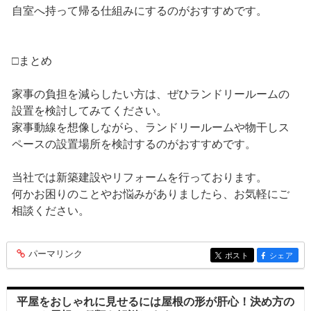
自室へ持って帰る仕組みにするのがおすすめです。
□まとめ
家事の負担を減らしたい方は、ぜひランドリールームの
設置を検討してみてください。
家事動線を想像しながら、ランドリールームや物干しス
ペースの設置場所を検討するのがおすすめです。
当社では新築建設やリフォームを行っております。
何かお困りのことやお悩みがありましたら、お気軽にご
相談ください。
パーマリンク
entry267
ポスト
シェア
entry267
entry267
平屋をおしゃれに見せるには屋根の形が肝心！決め方の