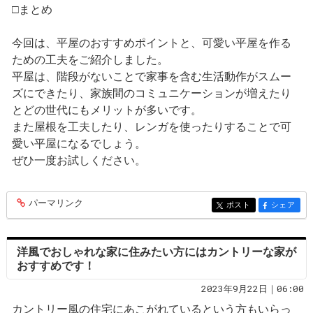
□まとめ
今回は、平屋のおすすめポイントと、可愛い平屋を作る
ための工夫をご紹介しました。
平屋は、階段がないことで家事を含む生活動作がスムー
ズにできたり、家族間のコミュニケーションが増えたり
とどの世代にもメリットが多いです。
また屋根を工夫したり、レンガを使ったりすることで可
愛い平屋になるでしょう。
ぜひ一度お試しください。
パーマリンク
entry271
ポスト
シェア
entry271
entry271
洋風でおしゃれな家に住みたい方にはカントリーな家が
おすすめです！
2023年9月22日｜06:00
カントリー風の住宅にあこがれているという方もいらっ