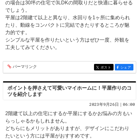
の場合は30坪の住宅で3LDKの間取りだと快適に暮らせる
でしょう。
平屋は2階建て以上と異なり、水回りを1ヶ所に集められ
たり、動線をコンパクトに完結できたりするところが魅
力的です。
シンプルな平屋を作りたいという方はぜひ一度、外観を
工夫してみてください。
パーマリンク
entry272
ポスト
シェア
entry272
entry272
ポイントを押さえて可愛いマイホームに！平屋作りのコ
ツを紹介します
2023年9月26日｜06:00
2階建て以上の住宅にするか平屋にするかお悩みの方もい
らっしゃるかもしれません。
どちらにもメリットがありますが、デザインにこだわり
たいという方には平屋がおすすめです。