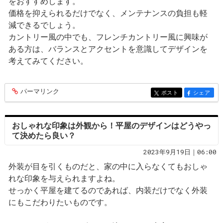
をおすすめします。
価格を抑えられるだけでなく、メンテナンスの負担も軽
減できるでしょう。
カントリー風の中でも、フレンチカントリー風に興味が
ある方は、バランスとアクセントを意識してデザインを
考えてみてください。
パーマリンク
entry270
ポスト
シェア
entry270
entry270
おしゃれな印象は外観から！平屋のデザインはどうやっ
て決めたら良い？
2023年9月19日｜06:00
外装が目を引くものだと、家の中に入らなくてもおしゃ
れな印象を与えられますよね。
せっかく平屋を建てるのであれば、内装だけでなく外装
にもこだわりたいものです。