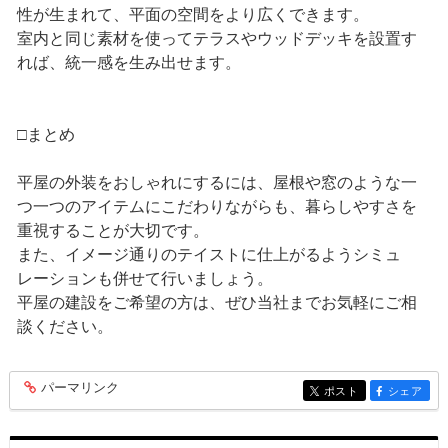
性が生まれて、平面の空間をより広くできます。
室内と同じ素材を使ってテラスやウッドデッキを設置す
れば、統一感を生み出せます。
□まとめ
平屋の外装をおしゃれにするには、屋根や窓のような一
つ一つのアイテムにこだわりながらも、暮らしやすさを
重視することが大切です。
また、イメージ通りのテイストに仕上がるようシミュ
レーションも併せて行いましょう。
平屋の建設をご希望の方は、ぜひ当社までお気軽にご相
談ください。
パーマリンク
entry269
ポスト
シェア
entry269
entry269