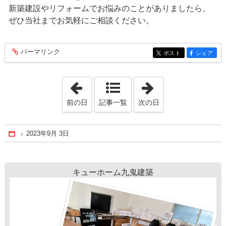
新築建設やリフォームでお悩みのことがありましたら、
ぜひ当社までお気軽にご相談ください。
パーマリンク
entry265
ポスト
シェア
entry265
entry265
「2023年8月30日」
「2023年9月 7日
前の日
記事一覧
次の日
2023年9月 3日
Home
キューホーム九鬼建築