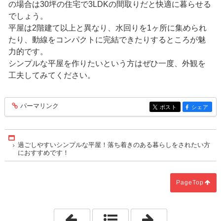
の場合は30坪の住宅で3LDKの間取りだと快適に暮らせる
でしょう。
平屋は2階建て以上と異なり、水回りを1ヶ所に集められ
たり、動線をコンパクトに完結できたりするところが魅
力的です。
シンプルな平屋を作りたいという方はぜひ一度、外観を
工夫してみてください。
パーマリンク
entry272
ポスト
シェア
entry272
entry272
Home
過ごしやすいシンプルな平屋！落ち着きのある暮らしをされたい方
におすすめです！
PageTop
「ポイントを押さえて可愛いマイホーム
「垢ぬけたリビ